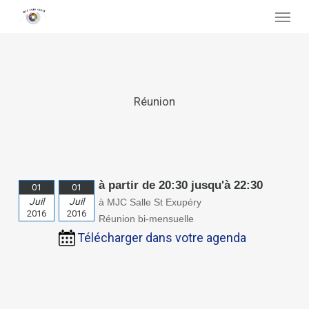
Skip
Menu
to
main
content
Réunion
à partir de 20:30 jusqu'à 22:30
01
01
Juil
Juil
à MJC Salle St Exupéry
2016
2016
Réunion bi-mensuelle
Télécharger dans votre agenda