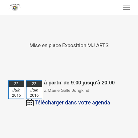
Skip
Menu
to
main
content
Mise en place Exposition MJ ARTS
à partir de 9:00 jusqu'à 20:00
22
22
Juin
Juin
à Mairie Salle Jongkind
2016
2016
Télécharger dans votre agenda