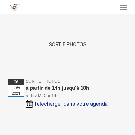
Skip
Menu
to
main
content
SORTIE PHOTOS
SORTIE PHOTOS
06
à partir de 14h jusqu'à 18h
Juin
2021
à Rdv MJC à 14h
Télécharger dans votre agenda