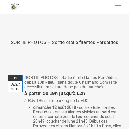
Skip
Menu
to
main
content
SORTIE PHOTOS – Sortie étoile filantes Perséïdes
SORTIE PHOTOS - Sortie étoile filantes Perséïdes -
12
départ 19h - lieu : sans doute Charmand Som (site
Août
accessible en voiture donc pas de marche).
2018
à partir de 19h jusqu'à 02h
à Rdv 19h sur le parking de la MJC
dimanche 12 août 2018
- sortie étoile filantes
Perséïdes - étoiles filantes visibles au nord est
en tenir compte pour le lieu. coucher du soleil
20h49, coucher de lune 21h45. Début des
l'arrivée des étoiles filantes à 21h30 à Paris, elles