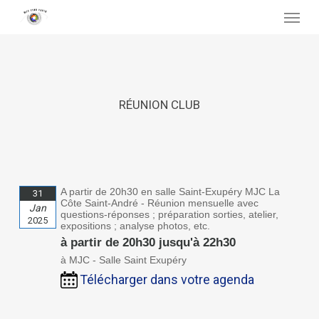
Skip
Menu
to
main
content
RÉUNION CLUB
A partir de 20h30 en salle Saint-Exupéry MJC La
31
Côte Saint-André - Réunion mensuelle avec
Jan
questions-réponses ; préparation sorties, atelier,
2025
expositions ; analyse photos, etc.
à partir de 20h30 jusqu'à 22h30
à MJC - Salle Saint Exupéry
Télécharger dans votre agenda