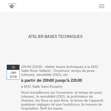
Skip
Menu
to
main
content
ATELIER BASES TECHNIQUES
20h30-22h30 - Atelier bases techniques à la MJC
16
Salle Rose Valland - Ouverture, temps de pose
Jan
(vitesse), sensibilité (ISO), etc.
2018
à partir de 20h00 jusqu'à 22h30
à MJC Salle Saint Exupéry
Nous travaillerons sur l'ouverture, le temps de pose
(vitesse), la sensibilité (ISO), la profondeur de
champs, les flous ou pas flous, la tenue de l'appareil,
quelques réglages tel que l'autofocus, la mesure de
l'exposition. Bref les bases.